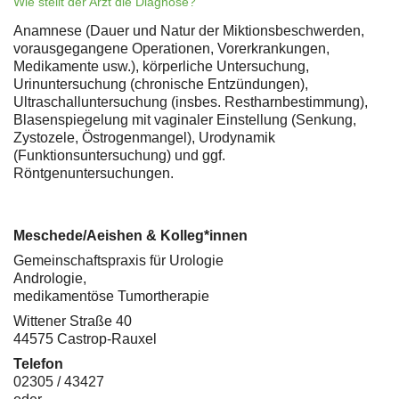
Wie stellt der Arzt die Diagnose?
Anamnese (Dauer und Natur der Miktionsbeschwerden,
vorausgegangene Operationen, Vorerkrankungen,
Medikamente usw.), körperliche Untersuchung,
Urinuntersuchung (chronische Entzündungen),
Ultraschalluntersuchung (insbes. Restharnbestimmung),
Blasenspiegelung mit vaginaler Einstellung (Senkung,
Zystozele, Östrogenmangel), Urodynamik
(Funktionsuntersuchung) und ggf.
Röntgenuntersuchungen.
Meschede/Aeishen & Kolleg*innen
Gemeinschaftspraxis für Urologie
Andrologie,
medikamentöse Tumortherapie
Wittener Straße 40
44575 Castrop-Rauxel
Telefon
02305 / 43427