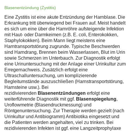
Blasenentzündung (Zystitis)
Eine Zystitis ist eine akute Entzündung der Harnblase. Die
Erkrankung tritt überwiegend bei Frauen auf. Meist handelt
es sich um eine über die Harnröhre aufsteigende Infektion
mit Haut- oder Darmkeimen (z.B. E. coli, Enterokokken,
Staphylokokken). Beim Mann liegt meistens eine
Harntransportstörung zugrunde. Typische Beschwerden
sind Harndrang, Brennen beim Wasserlassen, Blut im Urin
sowie Schmerzen im Unterbauch. Zur Diagnostik erfolgt
eine Urinuntersuchung mit der Anlage einer Urinkultur zum
Erregernachweis. Zusätzlich erfolgt eine
Ultraschalluntersuchung, um komplizierende
Begleitumstände auszuschließen (Harnstransportstörung,
Harnsteine usw.). Bei
rezidivierenden
Blasenentzündungen
erfolgt eine
weiterführende Diagnostik mit ggf.
Blasenspiegelung
,
Uroflowmetrie (Blasendruckmessung) und
Röntgenuntersuchung. Zur Therapie werden gezielt (nach
Urinkultur und Antibiogramm) Antibiotika eingesetzt und
die Patienten werden angehalten, viel zu trinken. Bei
rezidivierenden Infekten ist ggf. eine Langzeitprophylaxe