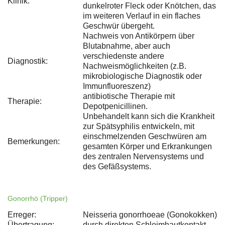
Klinik:
dunkelroter Fleck oder Knötchen, das
im weiteren Verlauf in ein flaches
Geschwür übergeht.
Nachweis von Antikörpern über
Blutabnahme, aber auch
verschiedenste andere
Diagnostik:
Nachweismöglichkeiten (z.B.
mikrobiologische Diagnostik oder
Immunfluoreszenz)
antibiotische Therapie mit
Therapie:
Depotpenicillinen.
Unbehandelt kann sich die Krankheit
zur Spätsyphilis entwickeln, mit
einschmelzenden Geschwüren am
Bemerkungen:
gesamten Körper und Erkrankungen
des zentralen Nervensystems und
des Gefäßsystems.
Gonorrhö (Tripper)
Erreger:
Neisseria gonorrhoeae (Gonokokken)
Übertragung:
durch direkten Schleimhautkontakt