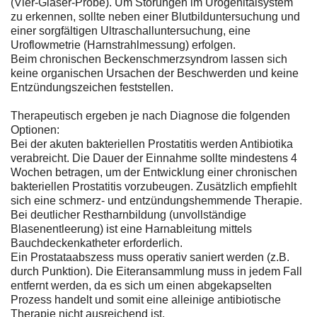
(Vier-Gläser-Probe). Um Störungen im Urogenitalsystem
zu erkennen, sollte neben einer Blutbilduntersuchung und
einer sorgfältigen Ultraschalluntersuchung, eine
Uroflowmetrie (Harnstrahlmessung) erfolgen.
Beim chronischen Beckenschmerzsyndrom lassen sich
keine organischen Ursachen der Beschwerden und keine
Entzündungszeichen feststellen.
Therapeutisch ergeben je nach Diagnose die folgenden
Optionen:
Bei der akuten bakteriellen Prostatitis werden Antibiotika
verabreicht. Die Dauer der Einnahme sollte mindestens 4
Wochen betragen, um der Entwicklung einer chronischen
bakteriellen Prostatitis vorzubeugen. Zusätzlich empfiehlt
sich eine schmerz- und entzündungshemmende Therapie.
Bei deutlicher Restharnbildung (unvollständige
Blasenentleerung) ist eine Harnableitung mittels
Bauchdeckenkatheter erforderlich.
Ein Prostataabszess muss operativ saniert werden (z.B.
durch Punktion). Die Eiteransammlung muss in jedem Fall
entfernt werden, da es sich um einen abgekapselten
Prozess handelt und somit eine alleinige antibiotische
Therapie nicht ausreichend ist.