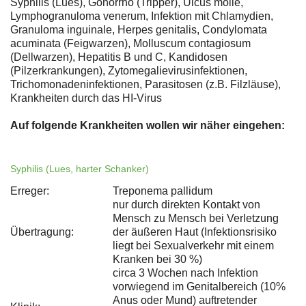
Syphilis (Lues), Gonorrhö (Tripper), Ulcus molle,
Lymphogranuloma venerum, Infektion mit Chlamydien,
Granuloma inguinale, Herpes genitalis, Condylomata
acuminata (Feigwarzen), Molluscum contagiosum
(Dellwarzen), Hepatitis B und C, Kandidosen
(Pilzerkrankungen), Zytomegalievirusinfektionen,
Trichomonadeninfektionen, Parasitosen (z.B. Filzläuse),
Krankheiten durch das HI-Virus
Auf folgende Krankheiten wollen wir näher eingehen:
Syphilis (Lues, harter Schanker)
Erreger:
Treponema pallidum
nur durch direkten Kontakt von
Mensch zu Mensch bei Verletzung
Übertragung:
der äußeren Haut (Infektionsrisiko
liegt bei Sexualverkehr mit einem
Kranken bei 30 %)
circa 3 Wochen nach Infektion
vorwiegend im Genitalbereich (10%
Anus oder Mund) auftretender