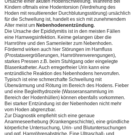
Ursache einer akuten Hodenschwellung. Während bei
Kindern oftmals eine Hodentorsion (Verdrehung des
Hoden mit resultierender Durchblutungsstörung) ursächlich
für die Schwellung ist, handelt es sich mit zunehmendem
Alter meist um
Nebenhodenentzündung
.
Die Ursache der Epididymitis ist in den meisten Fällen
eine Harnwegsinfektion. Keime gelangen über die
Harnröhre und den Samenleiter zum Nebenhoden.
Fördernd wirken auch hier Störungen im Harnfluss
(Prostatavergrößerungen, Harnröhrenverengungen),
starkes Pressen z.B. beim Stuhlgang oder eingelegte
Blasenkatheter. Auch erregerfreier Urin kann eine
entzündliche Reaktion des Nebenhodens hervorrufen.
Typisch ist eine schmerzhafte Schwellung mit
Überwärmung und Rötung im Bereich des Hodens. Fieber
und eine Begleithydrozele (Wasseransammlung im
Bereich der Hodenhüllen) können ebenfalls vorkommen.
Bei starker Entzündung ist der Nebenhoden nicht mehr
vom Hoden abgrenzbar.
Zur Diagnostik empfiehlt sich eine genaue
Anamneseerhebung (Krankengeschichte), eine gründliche
körperliche Untersuchung, Urin- und Blutuntersuchungen
und ggf. Harnröhrenabstriche. Eine Ultraschall- und