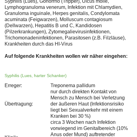
Syphilis (Lues), Gonorrhö (Tripper), Ulcus molle,
Lymphogranuloma venerum, Infektion mit Chlamydien,
Granuloma inguinale, Herpes genitalis, Condylomata
acuminata (Feigwarzen), Molluscum contagiosum
(Dellwarzen), Hepatitis B und C, Kandidosen
(Pilzerkrankungen), Zytomegalievirusinfektionen,
Trichomonadeninfektionen, Parasitosen (z.B. Filzläuse),
Krankheiten durch das HI-Virus
Auf folgende Krankheiten wollen wir näher eingehen:
Syphilis (Lues, harter Schanker)
Erreger:
Treponema pallidum
nur durch direkten Kontakt von
Mensch zu Mensch bei Verletzung
Übertragung:
der äußeren Haut (Infektionsrisiko
liegt bei Sexualverkehr mit einem
Kranken bei 30 %)
circa 3 Wochen nach Infektion
vorwiegend im Genitalbereich (10%
Anus oder Mund) auftretender