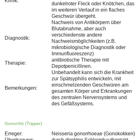
Klinik:
dunkelroter Fleck oder Knötchen, das
im weiteren Verlauf in ein flaches
Geschwür übergeht.
Nachweis von Antikörpern über
Blutabnahme, aber auch
verschiedenste andere
Diagnostik:
Nachweismöglichkeiten (z.B.
mikrobiologische Diagnostik oder
Immunfluoreszenz)
antibiotische Therapie mit
Therapie:
Depotpenicillinen.
Unbehandelt kann sich die Krankheit
zur Spätsyphilis entwickeln, mit
einschmelzenden Geschwüren am
Bemerkungen:
gesamten Körper und Erkrankungen
des zentralen Nervensystems und
des Gefäßsystems.
Gonorrhö (Tripper)
Erreger:
Neisseria gonorrhoeae (Gonokokken)
Übertragung:
durch direkten Schleimhautkontakt