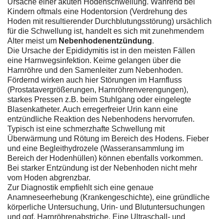
Ursache einer akuten Hodenschwellung. Während bei
Kindern oftmals eine Hodentorsion (Verdrehung des
Hoden mit resultierender Durchblutungsstörung) ursächlich
für die Schwellung ist, handelt es sich mit zunehmendem
Alter meist um
Nebenhodenentzündung
.
Die Ursache der Epididymitis ist in den meisten Fällen
eine Harnwegsinfektion. Keime gelangen über die
Harnröhre und den Samenleiter zum Nebenhoden.
Fördernd wirken auch hier Störungen im Harnfluss
(Prostatavergrößerungen, Harnröhrenverengungen),
starkes Pressen z.B. beim Stuhlgang oder eingelegte
Blasenkatheter. Auch erregerfreier Urin kann eine
entzündliche Reaktion des Nebenhodens hervorrufen.
Typisch ist eine schmerzhafte Schwellung mit
Überwärmung und Rötung im Bereich des Hodens. Fieber
und eine Begleithydrozele (Wasseransammlung im
Bereich der Hodenhüllen) können ebenfalls vorkommen.
Bei starker Entzündung ist der Nebenhoden nicht mehr
vom Hoden abgrenzbar.
Zur Diagnostik empfiehlt sich eine genaue
Anamneseerhebung (Krankengeschichte), eine gründliche
körperliche Untersuchung, Urin- und Blutuntersuchungen
und ggf. Harnröhrenabstriche. Eine Ultraschall- und