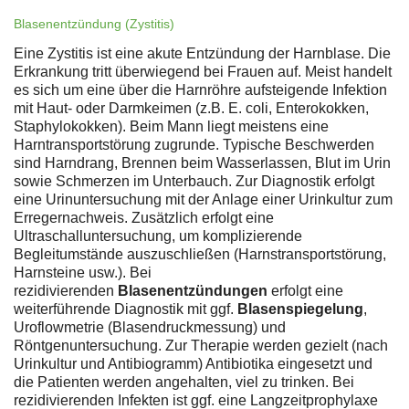
Blasenentzündung (Zystitis)
Eine Zystitis ist eine akute Entzündung der Harnblase. Die
Erkrankung tritt überwiegend bei Frauen auf. Meist handelt
es sich um eine über die Harnröhre aufsteigende Infektion
mit Haut- oder Darmkeimen (z.B. E. coli, Enterokokken,
Staphylokokken). Beim Mann liegt meistens eine
Harntransportstörung zugrunde. Typische Beschwerden
sind Harndrang, Brennen beim Wasserlassen, Blut im Urin
sowie Schmerzen im Unterbauch. Zur Diagnostik erfolgt
eine Urinuntersuchung mit der Anlage einer Urinkultur zum
Erregernachweis. Zusätzlich erfolgt eine
Ultraschalluntersuchung, um komplizierende
Begleitumstände auszuschließen (Harnstransportstörung,
Harnsteine usw.). Bei
rezidivierenden
Blasenentzündungen
erfolgt eine
weiterführende Diagnostik mit ggf.
Blasenspiegelung
,
Uroflowmetrie (Blasendruckmessung) und
Röntgenuntersuchung. Zur Therapie werden gezielt (nach
Urinkultur und Antibiogramm) Antibiotika eingesetzt und
die Patienten werden angehalten, viel zu trinken. Bei
rezidivierenden Infekten ist ggf. eine Langzeitprophylaxe