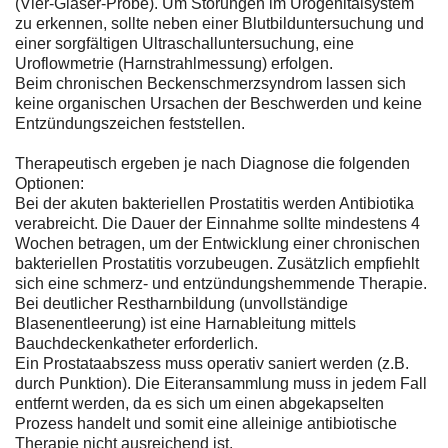
(Vier-Gläser-Probe). Um Störungen im Urogenitalsystem
zu erkennen, sollte neben einer Blutbilduntersuchung und
einer sorgfältigen Ultraschalluntersuchung, eine
Uroflowmetrie (Harnstrahlmessung) erfolgen.
Beim chronischen Beckenschmerzsyndrom lassen sich
keine organischen Ursachen der Beschwerden und keine
Entzündungszeichen feststellen.
Therapeutisch ergeben je nach Diagnose die folgenden
Optionen:
Bei der akuten bakteriellen Prostatitis werden Antibiotika
verabreicht. Die Dauer der Einnahme sollte mindestens 4
Wochen betragen, um der Entwicklung einer chronischen
bakteriellen Prostatitis vorzubeugen. Zusätzlich empfiehlt
sich eine schmerz- und entzündungshemmende Therapie.
Bei deutlicher Restharnbildung (unvollständige
Blasenentleerung) ist eine Harnableitung mittels
Bauchdeckenkatheter erforderlich.
Ein Prostataabszess muss operativ saniert werden (z.B.
durch Punktion). Die Eiteransammlung muss in jedem Fall
entfernt werden, da es sich um einen abgekapselten
Prozess handelt und somit eine alleinige antibiotische
Therapie nicht ausreichend ist.