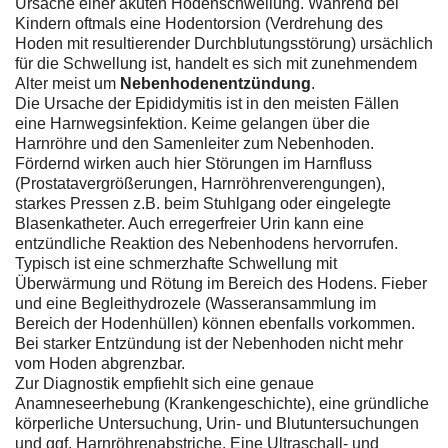
Ursache einer akuten Hodenschwellung. Während bei
Kindern oftmals eine Hodentorsion (Verdrehung des
Hoden mit resultierender Durchblutungsstörung) ursächlich
für die Schwellung ist, handelt es sich mit zunehmendem
Alter meist um
Nebenhodenentzündung
.
Die Ursache der Epididymitis ist in den meisten Fällen
eine Harnwegsinfektion. Keime gelangen über die
Harnröhre und den Samenleiter zum Nebenhoden.
Fördernd wirken auch hier Störungen im Harnfluss
(Prostatavergrößerungen, Harnröhrenverengungen),
starkes Pressen z.B. beim Stuhlgang oder eingelegte
Blasenkatheter. Auch erregerfreier Urin kann eine
entzündliche Reaktion des Nebenhodens hervorrufen.
Typisch ist eine schmerzhafte Schwellung mit
Überwärmung und Rötung im Bereich des Hodens. Fieber
und eine Begleithydrozele (Wasseransammlung im
Bereich der Hodenhüllen) können ebenfalls vorkommen.
Bei starker Entzündung ist der Nebenhoden nicht mehr
vom Hoden abgrenzbar.
Zur Diagnostik empfiehlt sich eine genaue
Anamneseerhebung (Krankengeschichte), eine gründliche
körperliche Untersuchung, Urin- und Blutuntersuchungen
und ggf. Harnröhrenabstriche. Eine Ultraschall- und