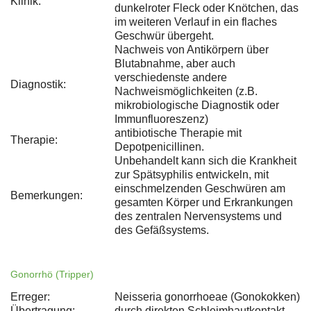
Klinik:
dunkelroter Fleck oder Knötchen, das
im weiteren Verlauf in ein flaches
Geschwür übergeht.
Nachweis von Antikörpern über
Blutabnahme, aber auch
verschiedenste andere
Diagnostik:
Nachweismöglichkeiten (z.B.
mikrobiologische Diagnostik oder
Immunfluoreszenz)
antibiotische Therapie mit
Therapie:
Depotpenicillinen.
Unbehandelt kann sich die Krankheit
zur Spätsyphilis entwickeln, mit
einschmelzenden Geschwüren am
Bemerkungen:
gesamten Körper und Erkrankungen
des zentralen Nervensystems und
des Gefäßsystems.
Gonorrhö (Tripper)
Erreger:
Neisseria gonorrhoeae (Gonokokken)
Übertragung:
durch direkten Schleimhautkontakt