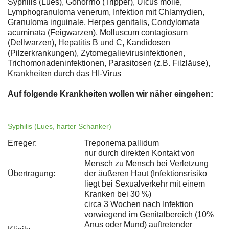
Syphilis (Lues), Gonorrhö (Tripper), Ulcus molle,
Lymphogranuloma venerum, Infektion mit Chlamydien,
Granuloma inguinale, Herpes genitalis, Condylomata
acuminata (Feigwarzen), Molluscum contagiosum
(Dellwarzen), Hepatitis B und C, Kandidosen
(Pilzerkrankungen), Zytomegalievirusinfektionen,
Trichomonadeninfektionen, Parasitosen (z.B. Filzläuse),
Krankheiten durch das HI-Virus
Auf folgende Krankheiten wollen wir näher eingehen:
Syphilis (Lues, harter Schanker)
Erreger:
Treponema pallidum
nur durch direkten Kontakt von
Mensch zu Mensch bei Verletzung
Übertragung:
der äußeren Haut (Infektionsrisiko
liegt bei Sexualverkehr mit einem
Kranken bei 30 %)
circa 3 Wochen nach Infektion
vorwiegend im Genitalbereich (10%
Anus oder Mund) auftretender