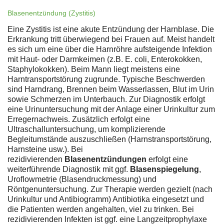
Blasenentzündung (Zystitis)
Eine Zystitis ist eine akute Entzündung der Harnblase. Die
Erkrankung tritt überwiegend bei Frauen auf. Meist handelt
es sich um eine über die Harnröhre aufsteigende Infektion
mit Haut- oder Darmkeimen (z.B. E. coli, Enterokokken,
Staphylokokken). Beim Mann liegt meistens eine
Harntransportstörung zugrunde. Typische Beschwerden
sind Harndrang, Brennen beim Wasserlassen, Blut im Urin
sowie Schmerzen im Unterbauch. Zur Diagnostik erfolgt
eine Urinuntersuchung mit der Anlage einer Urinkultur zum
Erregernachweis. Zusätzlich erfolgt eine
Ultraschalluntersuchung, um komplizierende
Begleitumstände auszuschließen (Harnstransportstörung,
Harnsteine usw.). Bei
rezidivierenden
Blasenentzündungen
erfolgt eine
weiterführende Diagnostik mit ggf.
Blasenspiegelung
,
Uroflowmetrie (Blasendruckmessung) und
Röntgenuntersuchung. Zur Therapie werden gezielt (nach
Urinkultur und Antibiogramm) Antibiotika eingesetzt und
die Patienten werden angehalten, viel zu trinken. Bei
rezidivierenden Infekten ist ggf. eine Langzeitprophylaxe