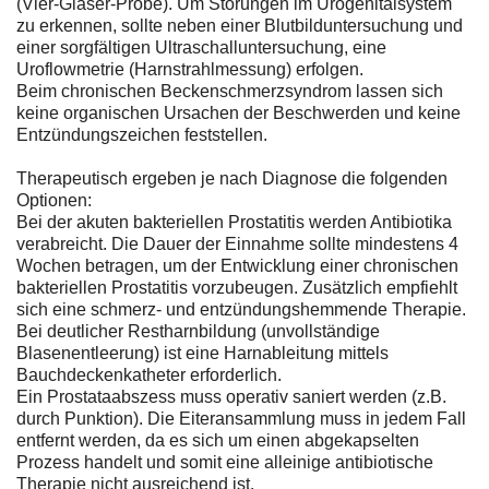
(Vier-Gläser-Probe). Um Störungen im Urogenitalsystem
zu erkennen, sollte neben einer Blutbilduntersuchung und
einer sorgfältigen Ultraschalluntersuchung, eine
Uroflowmetrie (Harnstrahlmessung) erfolgen.
Beim chronischen Beckenschmerzsyndrom lassen sich
keine organischen Ursachen der Beschwerden und keine
Entzündungszeichen feststellen.
Therapeutisch ergeben je nach Diagnose die folgenden
Optionen:
Bei der akuten bakteriellen Prostatitis werden Antibiotika
verabreicht. Die Dauer der Einnahme sollte mindestens 4
Wochen betragen, um der Entwicklung einer chronischen
bakteriellen Prostatitis vorzubeugen. Zusätzlich empfiehlt
sich eine schmerz- und entzündungshemmende Therapie.
Bei deutlicher Restharnbildung (unvollständige
Blasenentleerung) ist eine Harnableitung mittels
Bauchdeckenkatheter erforderlich.
Ein Prostataabszess muss operativ saniert werden (z.B.
durch Punktion). Die Eiteransammlung muss in jedem Fall
entfernt werden, da es sich um einen abgekapselten
Prozess handelt und somit eine alleinige antibiotische
Therapie nicht ausreichend ist.