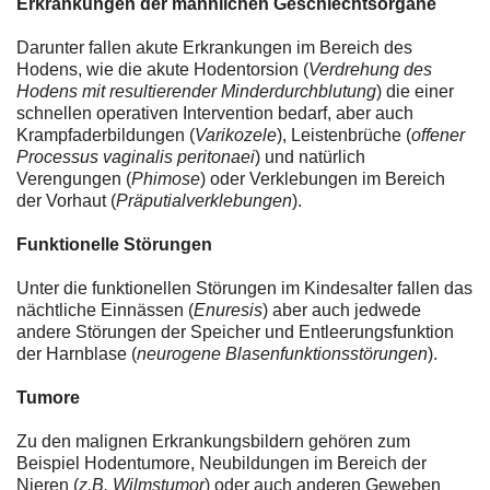
Erkrankungen der männlichen Geschlechtsorgane
Darunter fallen akute Erkrankungen im Bereich des
Hodens, wie die akute Hodentorsion (
Verdrehung des
Hodens mit resultierender Minderdurchblutung
) die einer
schnellen operativen Intervention bedarf, aber auch
Krampfaderbildungen (
Varikozele
), Leistenbrüche (
offener
Processus vaginalis peritonaei
) und natürlich
Verengungen (
Phimose
) oder Verklebungen im Bereich
der Vorhaut (
Präputialverklebungen
).
Funktionelle Störungen
Unter die funktionellen Störungen im Kindesalter fallen das
nächtliche Einnässen (
Enuresis
) aber auch jedwede
andere Störungen der Speicher und Entleerungsfunktion
der Harnblase (
neurogene Blasenfunktionsstörungen
).
Tumore
Zu den malignen Erkrankungsbildern gehören zum
Beispiel Hodentumore, Neubildungen im Bereich der
Nieren (
z.B. Wilmstumor
) oder auch anderen Geweben