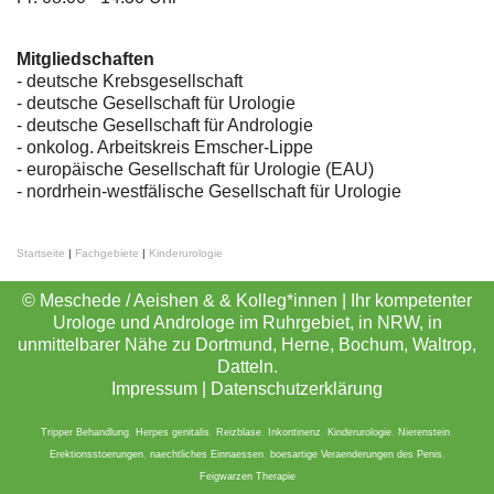
Mitgliedschaften
- deutsche Krebsgesellschaft
-
deutsche Gesellschaft für Urologie
-
deutsche Gesellschaft für Andrologie
-
onkolog. Arbeitskreis Emscher-Lippe
- europäische Gesellschaft für Urologie (EAU)
- nordrhein-westfälische Gesellschaft für Urologie
Startseite
|
Fachgebiete
|
Kinderurologie
© Meschede / Aeishen & & Kolleg*innen | Ihr kompetenter
Urologe und Androloge im Ruhrgebiet, in NRW, in
unmittelbarer Nähe zu Dortmund, Herne, Bochum, Waltrop,
Datteln.
Impressum
|
Datenschutzerklärung
Tripper Behandlung
,
Herpes genitalis
,
Reizblase
,
Inkontinenz
,
Kinderurologie
,
Nierenstein
,
Erektionsstoerungen
,
naechtliches Einnaessen
,
boesartige Veraenderungen des Penis
,
Feigwarzen Therapie