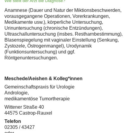
Wie stellt der Arzt die Diagnose?
Anamnese (Dauer und Natur der Miktionsbeschwerden,
vorausgegangene Operationen, Vorerkrankungen,
Medikamente usw.), körperliche Untersuchung,
Urinuntersuchung (chronische Entzündungen),
Ultraschalluntersuchung (insbes. Restharnbestimmung),
Blasenspiegelung mit vaginaler Einstellung (Senkung,
Zystozele, Östrogenmangel), Urodynamik
(Funktionsuntersuchung) und ggf.
Röntgenuntersuchungen.
Meschede/Aeishen & Kolleg*innen
Gemeinschaftspraxis für Urologie
Andrologie,
medikamentöse Tumortherapie
Wittener Straße 40
44575 Castrop-Rauxel
Telefon
02305 / 43427