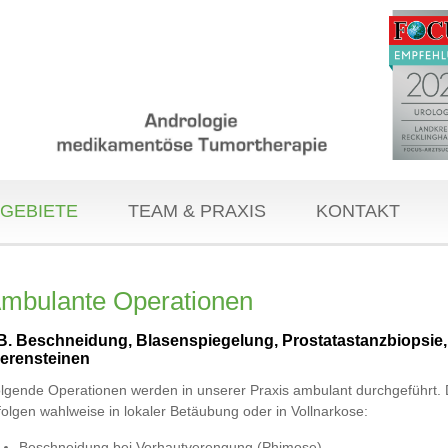
GEBIETE
TEAM & PRAXIS
KONTAKT
mbulante Operationen
B. Beschneidung, Blasenspiegelung, Prostatastanzbiopsie, S
ierensteinen
lgende Operationen werden in unserer Praxis ambulant durchgeführt. 
folgen wahlweise in lokaler Betäubung oder in Vollnarkose:
Beschneidung bei Vorhautverengung (Phimose)